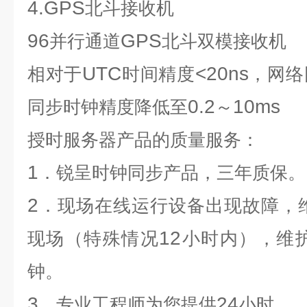
4.GPS
北斗接收机
96
GPS
并行通道
北斗双模接收
UTC
<20ns
相对于
时间精度
，网络
0.2
10ms
同步时钟精度降低至
～
授时服务器
产品的质量服务：
1
．锐呈时钟同步产品，三年质保
。
2
．现场在线运行设备出现故障，
12
现场（特殊情况
小时内），维
钟。
3
24
．专业工程师为您提供
小时
。