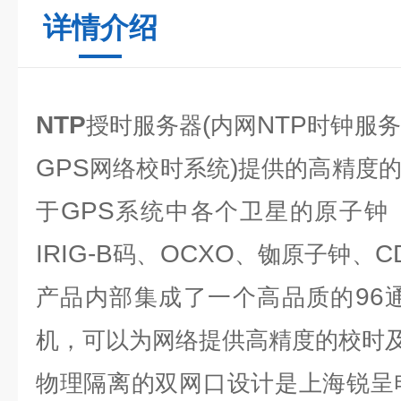
详情介绍
NTP
(
NTP
授时服务器
内网
时钟服务
GPS
)
网络校时系统
提供的高精度
GPS
于
系统中各个卫星的原子钟
IRIG-B
OCXO
C
码、
、铷原子钟、
96
产品内部集成了一个高品质的
机，可以为网络提供高精度的校时
物理隔离的双网口设计是上海锐呈