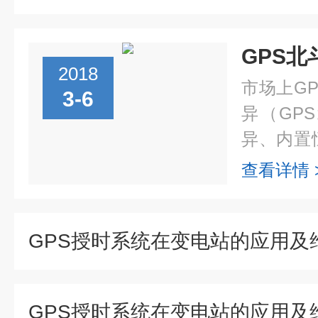
GPS
2018
市场上G
3-6
异（GP
异、内置
关电源的
查看详情 
计），在
差，价格性.